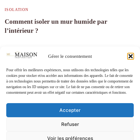
ISOLATION
Comment isoler un mur humide par
l’intérieur ?
Gérer le consentement
Pour offrir les meilleures expériences, nous utilisons des technologies telles que les
Pagination
1
2
3
cookies pour stocker et/ou accéder aux informations des appareils. Le fait de consentir
Page
Page
Page
à ces technologies nous permettra de traiter des données telles que le comportement de
navigation ou les ID uniques sur ce site. Le fait de ne pas consentir ou de retirer son
des
consentement peut avoir un effet négatif sur certaines caractéristiques et fonctions.
publications
Accepter
© Copyright.2026
. Tous droits réservés.
Refuser
Voir les préférences