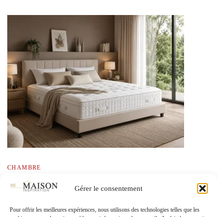
CHAMBRE
Choisir un matelas 180×200 : opter pour le
Gérer le consentement
confort king size
Pour offrir les meilleures expériences, nous utilisons des technologies telles que les