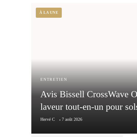
ENTRETIEN
Avis Bissell CrossWave Om
laveur tout-en-un pour sol
Hervé C
7 août 2026