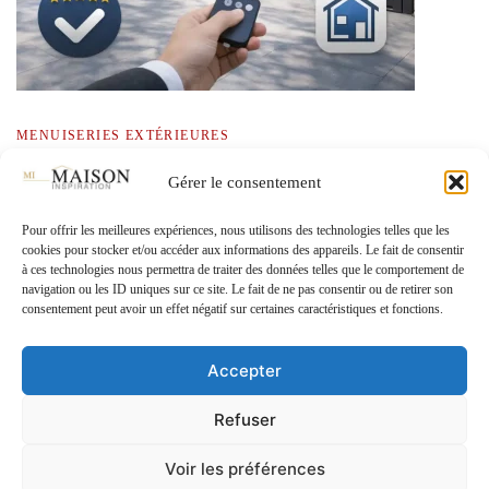
MENUISERIES EXTÉRIEURES
Portails coulissants en aluminium : style,
Gérer le consentement
praticité et modernité pour votre extérieur
Pour offrir les meilleures expériences, nous utilisons des technologies telles que les
cookies pour stocker et/ou accéder aux informations des appareils. Le fait de consentir
à ces technologies nous permettra de traiter des données telles que le comportement de
navigation ou les ID uniques sur ce site. Le fait de ne pas consentir ou de retirer son
consentement peut avoir un effet négatif sur certaines caractéristiques et fonctions.
Accepter
© Copyright.2026
. Tous droits réservés.
Refuser
Voir les préférences
A propos
Mentions légales
Politique de confidentialité
Contact