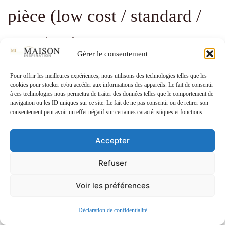
pièce (low cost / standard /
premium)
Gérer le consentement
Pièce
Low cost
Standard
Premium
Pour offrir les meilleures expériences, nous utilisons des technologies telles que les
cookies pour stocker et/ou accéder aux informations des appareils. Le fait de consentir
à ces technologies nous permettra de traiter des données telles que le comportement de
Salon
80 – 200 €
400 – 800 €
1 500 – 4 000 €
navigation ou les ID uniques sur ce site. Le fait de ne pas consentir ou de retirer son
consentement peut avoir un effet négatif sur certaines caractéristiques et fonctions.
Chambre
60 – 150 €
300 – 600 €
1 000 – 3 000 €
Cuisine
40 – 100 €
200 – 500 €
800 – 2 500 €
Accepter
Salle de bain
30 – 80 €
150 – 400 €
600 – 2 000 €
Refuser
Entrée
20 – 60 €
100 – 300 €
400 – 1 200 €
Voir les préférences
Déclaration de confidentialité
Budget « low cost » = peinture, DIY, objets chinés.