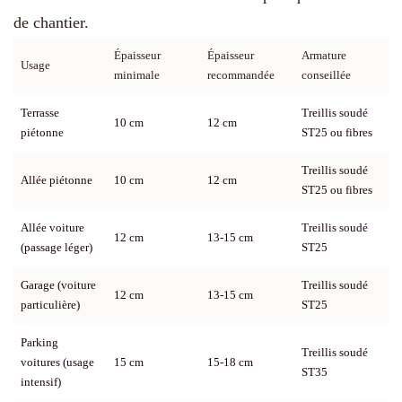
de chantier.
Épaisseur
Épaisseur
Armature
Usage
minimale
recommandée
conseillée
Terrasse
Treillis soudé
10 cm
12 cm
piétonne
ST25 ou fibres
Treillis soudé
Allée piétonne
10 cm
12 cm
ST25 ou fibres
Allée voiture
Treillis soudé
12 cm
13-15 cm
(passage léger)
ST25
Garage (voiture
Treillis soudé
12 cm
13-15 cm
particulière)
ST25
Parking
Treillis soudé
voitures (usage
15 cm
15-18 cm
ST35
intensif)