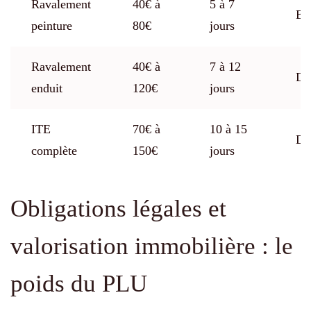
Ravalement
40€ à
5 à 7
Bi
peinture
80€
jours
Ravalement
40€ à
7 à 12
Dé
enduit
120€
jours
ITE
70€ à
10 à 15
Dé
complète
150€
jours
Obligations légales et
valorisation immobilière : le
poids du PLU