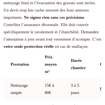
nettoyage final et l’évacuation des gravats sont inclus.
Un devis trop bas cache souvent des frais annexes
importants.
Ne signez rien sans ces précisions
.
Contrôlez l’assurance décennale. Elle doit couvrir
spécifiquement le ravalement et l’étanchéité. Demandez
l’attestation à jour avant tout versement d’acompte. C’est
votre seule protection réelle
en cas de malfaçon.
Prix
Durée
Prestation
moyen
Ga
chantier
m²
Nettoyage
15€ à
3 à 5
Bi
simple
80€
jours